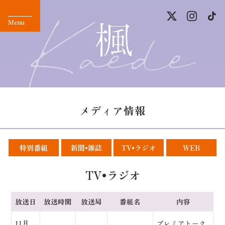
メディア情報
特別番組
新聞•雑誌
TV•ラジオ
WEB
TV•ラジオ
放送日
放送時間
放送局
番組名
内容
11月
プレミアトーク