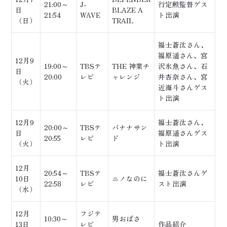
21:00～
J-
行定勲監督ゲス
日
BLAZE A
21:54
WAVE
ト出演
（日）
TRAIL
福士蒼汰さん、
福原遥さん、宮
12月9
19:00～
TBSテ
THE 神業チ
沢氷魚さん、石
日
20:00
レビ
ャレンジ
井杏奈さん、宮
（火）
近海斗さんゲス
ト出演
12月9
福士蒼汰さん、
20:00～
TBSテ
バナナサン
日
福原遥さんゲス
20:55
レビ
ド
（火）
ト出演
12月
20:54～
TBSテ
福士蒼汰さんゲ
10日
ニノなのに
22:58
レビ
スト出演
（水）
12月
フジテ
10:30～
男おばさ
13日
レビ
作品紹介