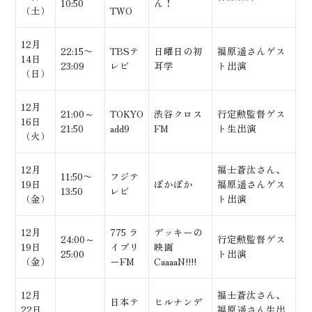
10:50
ん！
（土）
TWO
12月
22:15〜
TBSテ
日曜日の初
福原遥さんゲス
14日
23:09
レビ
耳学
ト出演
（日）
12月
21:00～
TOKYO
渋谷クロス
行定勲監督ゲス
16日
21:50
add9
FM
ト生出演
（火）
12月
福士蒼汰さん、
11:50〜
フジテ
19日
ぽかぽか
福原遥さんゲス
13:50
レビ
（金）
ト出演
12月
775 ラ
デッキーの
24:00～
行定勲監督ゲス
19日
イブリ
映画
25:00
ト出演
（金）
ーFM
CaaaaN!!!!
12月
福士蒼汰さん、
日本テ
ヒルナンデ
22日
福原遥さん生出