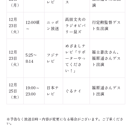
レビ
ス
（月）
演
12月
高田文夫の
12:00頃
ニッポ
行定勲監督ゲス
23日
ラジオビバ
～
ン放送
ト生出演
（火）
リー昼ズ
めざましテ
12月
レビ「リポ
福士蒼汰さん、
5:25〜
フジテ
23日
ーターやっ
福原遥さんゲス
8:14
レビ
（火）
てくださ
ト出演
い！」
12月
19:00～
日本テ
福原遥さんゲス
25日
ぐるナイ
23:00
レビ
ト出演
（木）
※予告なく放送日時・内容が変更になる場合がございます。ご了承くださ
い。