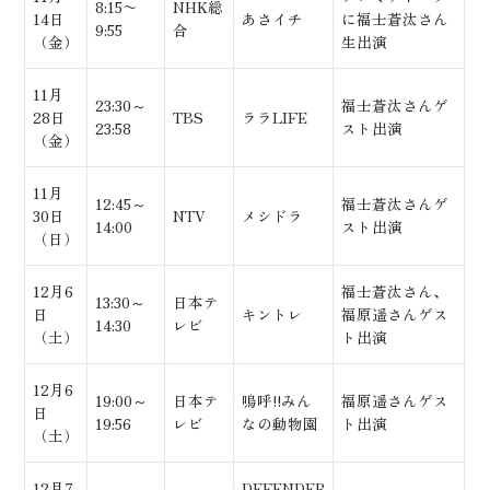
8:15〜
NHK総
14日
あさイチ
に福士蒼汰さん
9:55
合
（金）
生出演
11月
23:30～
福士蒼汰さんゲ
28日
TBS
ララLIFE
23:58
スト出演
（金）
11月
12:45～
福士蒼汰さんゲ
30日
NTV
メシドラ
14:00
スト出演
（日）
12月6
福士蒼汰さん、
13:30～
日本テ
日
キントレ
福原遥さんゲス
14:30
レビ
（土）
ト出演
12月6
19:00～
日本テ
嗚呼!!みん
福原遥さんゲス
日
19:56
レビ
なの動物園
ト出演
（土）
12月7
DEFENDER