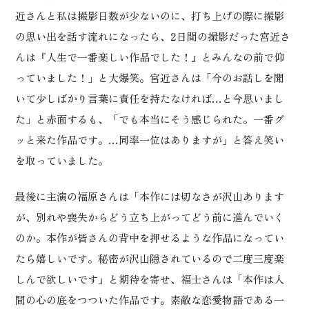
近さんと私は撮影日数が少ないのに、打ち上げの際に撮影
の思い出を話す流れになったら、2日間の撮影だった宮近さ
んは『人生で一番楽しい作品でした！』とみんなの前で仰
っていました！」と大爆笑。宮近さんは「今のお話しを聞
いて少しばかり言葉に責任を持たなければ…と今思いまし
た」と赤面するも、「でも本当にそう感じられた。一番グ
ッと来た作品です。…同率一位はありますが」と答え笑い
を取っていました。
最後に主演の福原さんは「本作には切なさが沢山あります
が、別れや喪失からどう立ち上がってどう前に進んでいく
のか。本作が皆さんの背中を押せるような作品になってい
たら嬉しいです。秘密が沢山隠されているので二度三度楽
しんで欲しいです」と期待を寄せ、福士さんは「本作は人
間の心の底をつついた作品です。素敵な恋愛物語である一