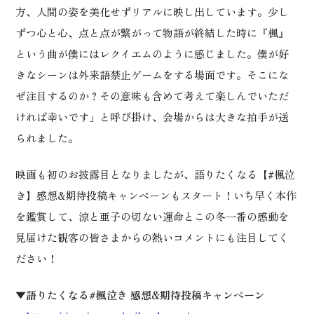
方、人間の姿を美化せずリアルに映し出しています。少し
ずつ心と心、点と点が繋がって物語が終結した時に『楓』
という曲が僕にはレクイエムのように感じました。僕が好
きなシーンは外来語禁止ゲームをする場面です。そこにな
ぜ注目するのか？その意味も含めて考えて楽しんでいただ
ければ幸いです」と呼び掛け、会場からは大きな拍手が送
られました。
映画も初のお披露目となりましたが、語りたくなる【#楓泣
き】感想&期待投稿キャンペーンもスタート！いち早く本作
を鑑賞して、涼と亜子の切ない運命とこの冬一番の感動を
見届けた観客の皆さまからの熱いコメントにも注目してく
ださい！
▼語りたくなる#楓泣き 感想&期待投稿キャンペーン