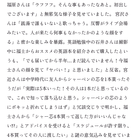
福原さんは「ウフフフ。そんな事もあったなあと。初出し
でございます」と無邪気な様子を見せていました。 宮沢さ
んは「銭湯で誰もいないと歌っちゃう。反響がライブ会場
みたいで。人が来たら何事もなかったかのような顔をす
る」と密かな楽しみを暴露。英語勉強中の石井さんは撮影
中に福士からおススメの英語本を紹介されて購入したとい
うも、「でも届いてから半年…まだ読んでいません！今福
士さんの顔を見て『ヤバい！』と思いました」と反省。宮
近さんは中学時代に友人からシャーペンの芯を1本貰ったそ
うだが「実際は5本いった！その人は1本だと思っているの
で、これで知って落ち込むと思う。シャーペンの芯のよう
にポキッと折れてしまうはず」と冗談交じりで明かし、福
士さんから「シャー芯4本買って返した方がいいんじゃな
い!?」とアドバイスを受けると「スケジュールが許す限り、
4本買ってその人に渡したい」と謎の意気込みを見せていま