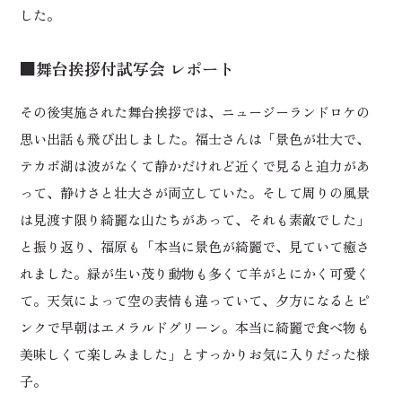
した。
■舞台挨拶付試写会 レポート
その後実施された舞台挨拶では、ニュージーランドロケの
思い出話も飛び出しました。福士さんは「景色が壮大で、
テカポ湖は波がなくて静かだけれど近くで見ると迫力があ
って、静けさと壮大さが両立していた。そして周りの風景
は見渡す限り綺麗な山たちがあって、それも素敵でした」
と振り返り、福原も「本当に景色が綺麗で、見ていて癒さ
れました。緑が生い茂り動物も多くて羊がとにかく可愛く
て。天気によって空の表情も違っていて、夕方になるとピ
ンクで早朝はエメラルドグリーン。本当に綺麗で食べ物も
美味しくて楽しみました」とすっかりお気に入りだった様
子。