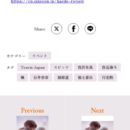
https://cp.cinecon.jp/kaede-review
イベント
カテゴリー
Travis Japan
スピッツ
宮沢氷魚
宮近海斗
タグ
楓
石井杏奈
福原遥
福士蒼汰
行定勲
Previous
Next