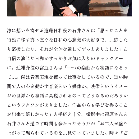
涼に想いを寄せる遠藤日和役の石井さんは「思ったことを
行動に移す真っ直ぐな日和の心意気が大好きで、共感した
り応援したり、それが全体を通してずっとありました」と
自信の演じた日和がすっかりお気に入りのキャラクター
に。辻雄介役の宮近さんは「一つの楽曲から物語になるっ
て…。僕は音楽表現を使って仕事をしているので、短い時
間で人の心を動かす音楽という媒体が、映像というイメー
ジの世界から物語に具現されるのってどうなるのだろうか
というワクワクがありました。作品からも学びを得ること
が出来て嬉しかった」と手応え十分。撮影中は福原さんと
石井さんと過ごす時間も多かったそうだが「お二人が盛り
上がって喋られているのを…見守っていました。時々『ど