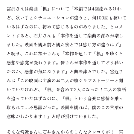
宮沢さんは楽曲「楓」について「本編では4回流れるけれ
ど、歌い手とシチュエーションが違うと、何100回も聴いて
いるはずなのに、初めて感じるものがありました」とコメ
ントすると、石井さんも「本作を通して楽曲の深みが増し
ました。映画を観る前と観た後とでは感じ方が違うはず」
と続き、これに福士さんも「本作を通して『楓』を聴くと
感想や感覚が変わります。皆さんが本作を通してどう聴い
たのか、感想が気になります」と興味津々でした。宮近さ
んは「この映画は主演のお二人が紡ぐラブストーリーと聞
いていたけれど、『楓』を含めて3人になった！二人の物語
を追っていたはずなのに、『楓』という音楽に感情を乗っ
取られて…不思議だった。映画を観れば、僕のこの言葉の
意味がわかります！」と呼び掛けていました。
そんな宮近さんに石井さんからのこんなタレコミが！「宮