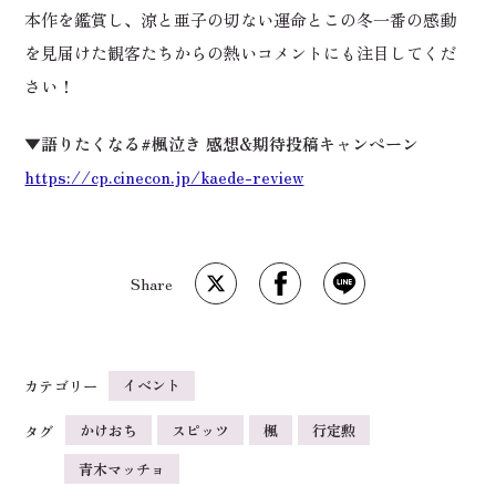
本作を鑑賞し、涼と亜子の切ない運命とこの冬一番の感動
を見届けた観客たちからの熱いコメントにも注目してくだ
さい！
▼語りたくなる#楓泣き 感想&期待投稿キャンペーン
https://cp.cinecon.jp/kaede-review
イベント
カテゴリー
かけおち
スピッツ
楓
行定勲
タグ
青木マッチョ