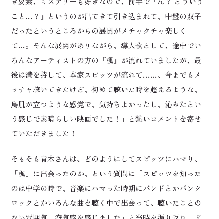
き要素、ミステリーも好きなので、前半で『ん？ どういう
こと…？』というのが出てきて引き込まれて、中盤の双子
だったというところからの展開がメチャクチャ楽しく
て…。そんな展開がありながら、導入歌として、途中でい
ろんなアーティストの方の『楓』が流れていましたが、最
後は満を持して、本家スピッツが流れて……、今までもメ
ッチャ聴いてきたけど、初めて聴いた時を超えるような、
鳥肌が立つような感覚で、気持ちよかったし、沁みたとい
う感じで素晴らしい映画でした！」と熱いコメントを寄せ
ていただきました！
そもそも青木さんは、どのようにしてスピッツにハマり、
「楓」に出会ったのか、という質問に「スピッツを知った
のは中学の時で、音楽にハマった時期にバンドとかパンク
ロックとかいろんな曲を聴く中で出会って、聴いたことの
ない雰囲気、空気感を感じました」と当時を振り返り、ド